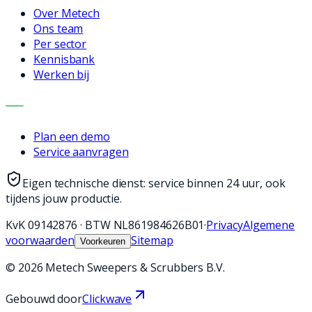
Over Metech
Ons team
Per sector
Kennisbank
Werken bij
CONTACT
Plan een demo
Service aanvragen
Eigen technische dienst: service binnen 24 uur, ook
tijdens jouw productie.
KvK
09142876
·
BTW
NL861984626B01
·
Privacy
Algemene
voorwaarden
Sitemap
Voorkeuren
©
2026
Metech Sweepers & Scrubbers B.V.
Gebouwd door
Clickwave