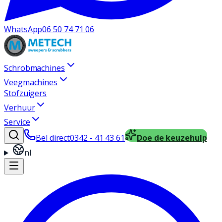
WhatsApp
06 50 74 71 06
Schrobmachines
Veegmachines
Stofzuigers
Verhuur
Service
Bel direct
0342 - 41 43 61
Doe de keuzehulp
nl