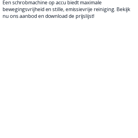
Een schrobmachine op accu biedt maximale
bewegingsvrijheid en stille, emissievrije reiniging. Bekijk
nu ons aanbod en download de prijslijst!
Ben je op zoek naar een krachtige en flexibele
reinigingsoplossing zonder gedoe met
snoeren? Dan is een schrobmachine op accu
precies wat je nodig hebt. Deze machines
bieden de perfecte combinatie van mobiliteit,
prestaties en gebruiksgemak. Of je nu een
winkelpand, sporthal, fabriekshal of
parkeergarage wilt reinigen, met een accu-
aangedreven schrobmachine werk je sneller,
veiliger én efficiënter.