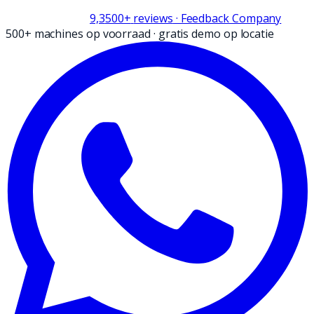
9,3
500+
reviews
· Feedback Company
500+ machines op voorraad
·
gratis demo op locatie