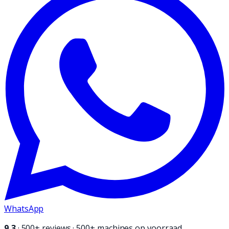
WhatsApp
9,3
·
500+
reviews · 500+ machines op voorraad