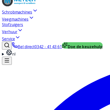
Schrobmachines
Veegmachines
Stofzuigers
Verhuur
Service
Bel direct
0342 - 41 43 61
Doe de keuzehulp
nl