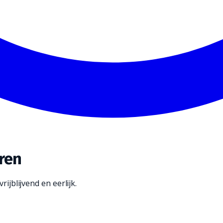
ren
rijblijvend en eerlijk.
 om jouw vloeren schoon