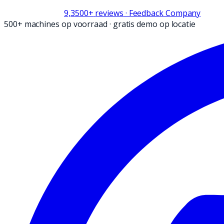
9,3
500+
reviews
· Feedback Company
500+ machines op voorraad
·
gratis demo op locatie