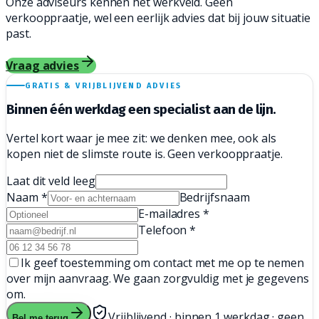
Onze adviseurs kennen het werkveld. Geen
verkooppraatje, wel een eerlijk advies dat bij jouw situatie
past.
Vraag advies
GRATIS & VRIJBLIJVEND ADVIES
Binnen één werkdag een
specialist aan de lijn.
Vertel kort waar je mee zit: we denken mee, ook als
kopen niet de slimste route is. Geen verkooppraatje.
Laat dit veld leeg
Naam
*
Bedrijfsnaam
E-mailadres
*
Telefoon
*
Ik geef toestemming om contact met me op te nemen
over mijn aanvraag. We gaan zorgvuldig met je gegevens
om.
Vrijblijvend · binnen 1 werkdag · geen
Bel me terug