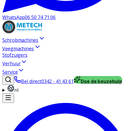
WhatsApp
06 50 74 71 06
Schrobmachines
Veegmachines
Stofzuigers
Verhuur
Service
Bel direct
0342 - 41 43 61
Doe de keuzehulp
nl