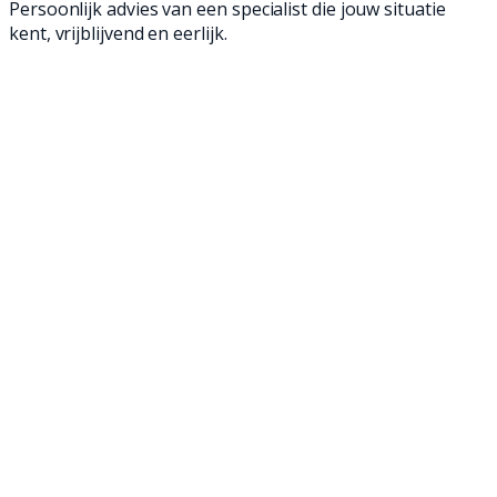
Persoonlijk advies van een specialist die jouw situatie
kent, vrijblijvend en eerlijk.
Een schrobzuigmachine is een geweldige
manier om jouw vloeren schoon te maken. Met
onze professionele achterloop- en opzit
schrobzuigmachines ben je in een mum van tijd
klaar en verwijder je zelfs het meest
hardnekkige vuil. Ontdek onze professionele
schrobzuigmachines en maak de vloeren van
jouw fabriek weer brandschoon!