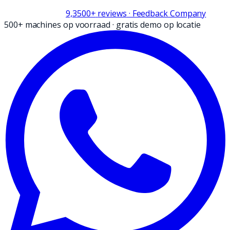
9,3
500+
reviews
· Feedback Company
500+ machines op voorraad
·
gratis demo op locatie