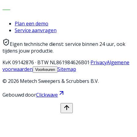
CONTACT
Plan een demo
Service aanvragen
Eigen technische dienst: service binnen 24 uur, ook
tijdens jouw productie.
KvK
09142876
·
BTW
NL861984626B01
·
Privacy
Algemene
voorwaarden
Sitemap
Voorkeuren
©
2026
Metech Sweepers & Scrubbers B.V.
Gebouwd door
Clickwave