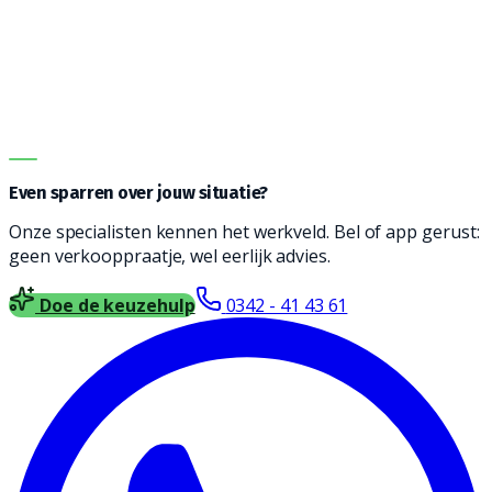
de juiste machine te vinden. Onze adviseurs helpen je
graag bij het vinden een reinigingsmachine die
geschikt is voor jouw type vloer, soort vervuiling en
oppervlakte. Vul het formulier in en wij nemen contact
met je op voor vrijblijvend advies.
DIRECT ADVIES
Even sparren over jouw situatie?
Onze specialisten kennen het werkveld. Bel of app gerust:
geen verkooppraatje, wel eerlijk advies.
Doe de keuzehulp
0342 - 41 43 61