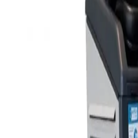
Schrobmachines
Veegmachines
Stofzuigers
Verhuur
Service
Bel direct
0342 - 41 43 61
Doe de keuzehulp
nl