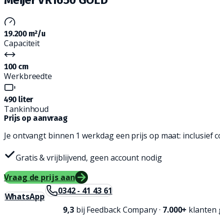
19.200 m²/u
Capaciteit
100 cm
Werkbreedte
490 liter
Tankinhoud
Prijs op aanvraag
Je ontvangt binnen 1 werkdag een prijs op maat: inclusief co
Gratis & vrijblijvend, geen account nodig
Vraag de prijs aan
0342 - 41 43 61
WhatsApp
9,3
bij
Feedback Company
·
7.000+
klanten 