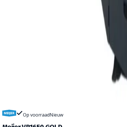
Home
Veegmachines
Meijer VR1650 GOLD
1
/
8
Wil je deze machine van dichtbij zien? We brengen 'm grati
Op voorraad
Nieuw
Meijer VR1650 GOLD