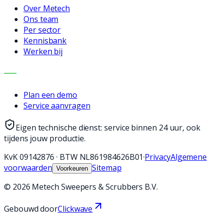
Over Metech
Ons team
Per sector
Kennisbank
Werken bij
CONTACT
Plan een demo
Service aanvragen
Eigen technische dienst: service binnen 24 uur, ook
tijdens jouw productie.
KvK
09142876
·
BTW
NL861984626B01
·
Privacy
Algemene
voorwaarden
Sitemap
Voorkeuren
©
2026
Metech Sweepers & Scrubbers B.V.
Gebouwd door
Clickwave