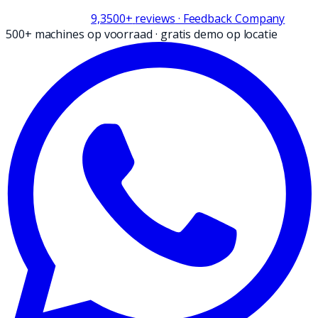
9,3
500+
reviews
· Feedback Company
500+ machines op voorraad
·
gratis demo op locatie