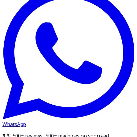
WhatsApp
9,3
·
500+
reviews · 500+ machines op voorraad