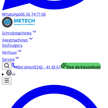
WhatsApp
06 50 74 71 06
Schrobmachines
Veegmachines
Stofzuigers
Verhuur
Service
Bel direct
0342 - 41 43 61
Doe de keuzehulp
nl