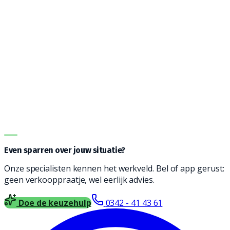
Vanwege de vele opties kan het een uitdaging zijn om
de juiste machine te vinden. Onze adviseurs helpen je
graag bij het vinden een reinigingsmachine die
geschikt is voor jouw type vloer, soort vervuiling en
oppervlakte. Vul het formulier in en wij nemen contact
met je op voor vrijblijvend advies.
DIRECT ADVIES
Even sparren over jouw situatie?
Onze specialisten kennen het werkveld. Bel of app gerust:
geen verkooppraatje, wel eerlijk advies.
Doe de keuzehulp
0342 - 41 43 61