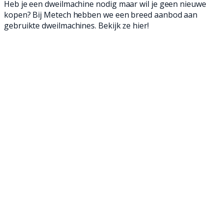
Heb je een dweilmachine nodig maar wil je geen nieuwe
kopen? Bij Metech hebben we een breed aanbod aan
gebruikte dweilmachines. Bekijk ze hier!
Met onze gebruikte achterloop- en opzit
dweilmachines ben je in een mum van tijd klaar
en verwijder je zelfs het meest hardnekkige
vuil. Al onze occasions zijn namelijk helemaal
nagelopen, opgeknapt en klaar voor een
tweede leven. Hierdoor schrob je vaak net zo
goed als met een nieuwe dweilmachine, en dat
voor een gunstigere prijs. Ontdek onze
gebruikte dweilmachines en maak jouw
bedrijfsvloer weer brandschoon!