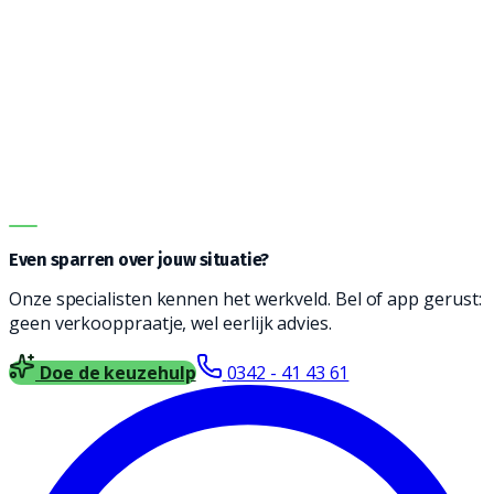
Vanwege de vele opties kan het een uitdaging zijn om
de juiste machine te vinden. Onze adviseurs helpen je
graag bij het vinden een reinigingsmachine die
geschikt is voor jouw type vloer, soort vervuiling en
oppervlakte. Vul het formulier in en wij nemen contact
met je op voor vrijblijvend advies.
DIRECT ADVIES
Even sparren over jouw situatie?
Onze specialisten kennen het werkveld. Bel of app gerust:
geen verkooppraatje, wel eerlijk advies.
Doe de keuzehulp
0342 - 41 43 61