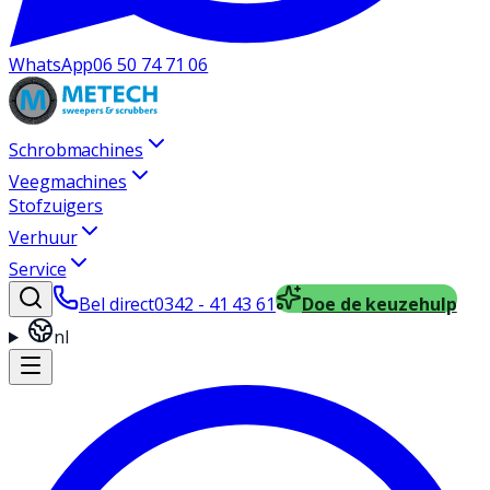
WhatsApp
06 50 74 71 06
Schrobmachines
Veegmachines
Stofzuigers
Verhuur
Service
Bel direct
0342 - 41 43 61
Doe de keuzehulp
nl