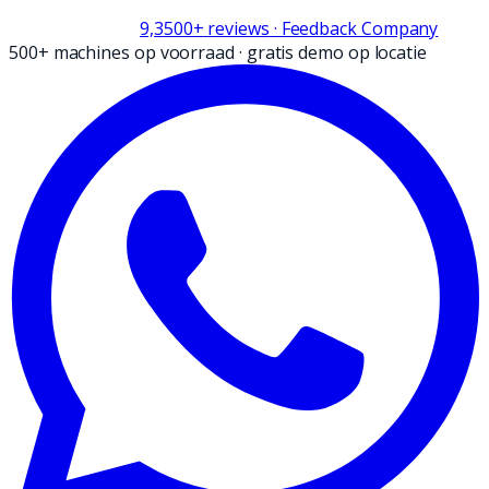
9,3
500+
reviews
· Feedback Company
500+ machines op voorraad
·
gratis demo op locatie