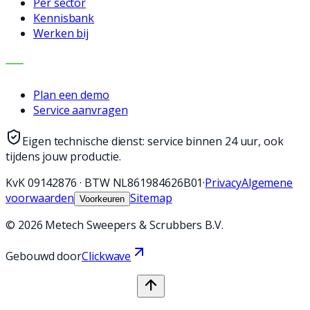
Per sector
Kennisbank
Werken bij
CONTACT
Plan een demo
Service aanvragen
Eigen technische dienst: service binnen 24 uur, ook
tijdens jouw productie.
KvK
09142876
·
BTW
NL861984626B01
·
Privacy
Algemene
voorwaarden
Sitemap
Voorkeuren
©
2026
Metech Sweepers & Scrubbers B.V.
Gebouwd door
Clickwave