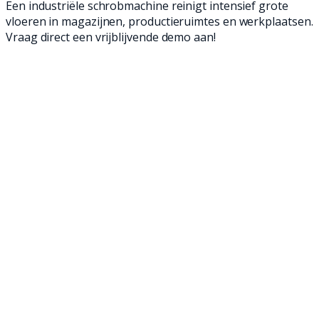
Een industriële schrobmachine reinigt intensief grote
vloeren in magazijnen, productieruimtes en werkplaatsen.
Vraag direct een vrijblijvende demo aan!
Heb je grote vloeroppervlaktes die een
grondige reiniging nodig hebben? Bij Metech
hebben we de oplossing die je zoekt! In ons
assortiment vind je verschillende soorten,
modellen en maten industriële
schrobmachines, ook wel industriële
kuismachines genoemd. Met onze industriële
schrobmachines wordt het schoonmaken van
de vloer niet alleen een stuk makkelijker, maar
ook tijds- en kostenefficiënt.