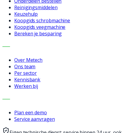
Onderdelen bestellen
Reinigingsmiddelen
Keuzehulp
Koopgids schrobmachine
Koopgids veegmachine
Bereken je besparing
BEDRIJF
Over Metech
Ons team
Per sector
Kennisbank
Werken bij
CONTACT
Plan een demo
Service aanvragen
Eigen technische dienst: service binnen 24 uur, ook