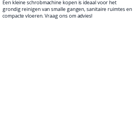
Een kleine schrobmachine kopen is ideaal voor het
grondig reinigen van smalle gangen, sanitaire ruimtes en
compacte vloeren. Vraag ons om advies!
Een kleine schrobmachine is een geweldige
aanwinst voor elk bedrijf dat op zoek is naar
efficiënte en compacte
schoonmaakapparatuur. Vanwege de hoge
mate van wendbaarheid, efficiëntie en opslag
gemak zijn deze machines een slimme
investering voor wie waarde hecht aan een
brandschone vloer zonder veel ruimte in te
leveren. Metech helpt je bij het kopen van de
juiste kleine schrobmachine, of het nu gaat om
een gloednieuwe machine van Meijer of een