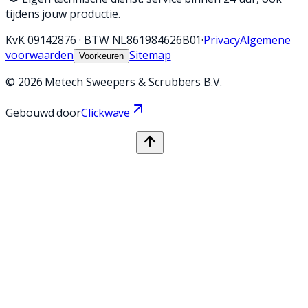
tijdens jouw productie.
KvK
09142876
·
BTW
NL861984626B01
·
Privacy
Algemene
voorwaarden
Sitemap
Voorkeuren
©
2026
Metech Sweepers & Scrubbers B.V.
Gebouwd door
Clickwave