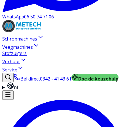
WhatsApp
06 50 74 71 06
Schrobmachines
Veegmachines
Stofzuigers
Verhuur
Service
Bel direct
0342 - 41 43 61
Doe de keuzehulp
nl