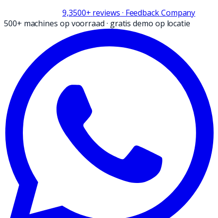
9,3
500+
reviews
· Feedback Company
500+ machines op voorraad
·
gratis demo op locatie