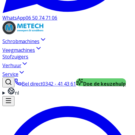
WhatsApp
06 50 74 71 06
Schrobmachines
Veegmachines
Stofzuigers
Verhuur
Service
Bel direct
0342 - 41 43 61
Doe de keuzehulp
nl