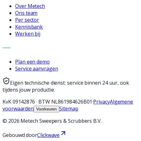
Over Metech
Ons team
Per sector
Kennisbank
Werken bij
CONTACT
Plan een demo
Service aanvragen
Eigen technische dienst: service binnen 24 uur, ook
tijdens jouw productie.
KvK
09142876
·
BTW
NL861984626B01
·
Privacy
Algemene
voorwaarden
Sitemap
Voorkeuren
©
2026
Metech Sweepers & Scrubbers B.V.
Gebouwd door
Clickwave