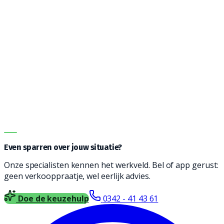
Vanwege de vele opties kan het een uitdaging zijn om
de juiste machine te vinden. Onze adviseurs helpen je
graag bij het vinden een reinigingsmachine die
geschikt is voor jouw type vloer, soort vervuiling en
oppervlakte. Vul het formulier in en wij nemen contact
met je op voor vrijblijvend advies.
DIRECT ADVIES
Even sparren over jouw situatie?
Onze specialisten kennen het werkveld. Bel of app gerust:
geen verkooppraatje, wel eerlijk advies.
Doe de keuzehulp
0342 - 41 43 61