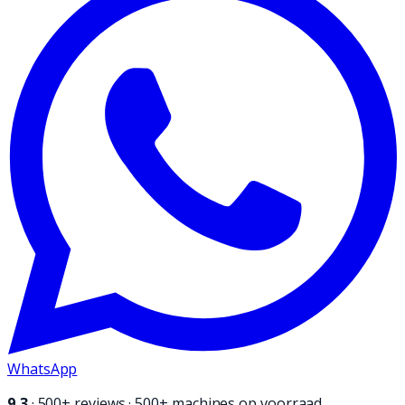
WhatsApp
9,3
·
500+
reviews · 500+ machines op voorraad