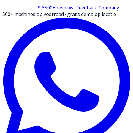
9,3
500+
reviews
· Feedback Company
500+ machines op voorraad
·
gratis demo op locatie