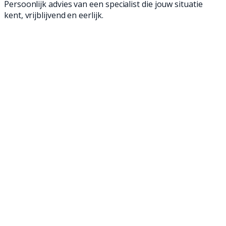
Persoonlijk advies van een specialist die jouw situatie
kent, vrijblijvend en eerlijk.
Met onze tweedehands achterloop- en opzit
dweilmachines ben je in een mum van tijd klaar
en verwijder je zelfs het meest hardnekkige
vuil. Al onze occasions zijn namelijk helemaal
nagelopen, opgeknapt en klaar voor een
tweede leven. Hierdoor schrob je vaak net zo
goed als met een nieuwe dweilmachine, en dat
voor een gunstigere prijs. Ontdek onze
tweedehands dweilmachines en maak jouw
bedrijfsvloer weer brandschoon!