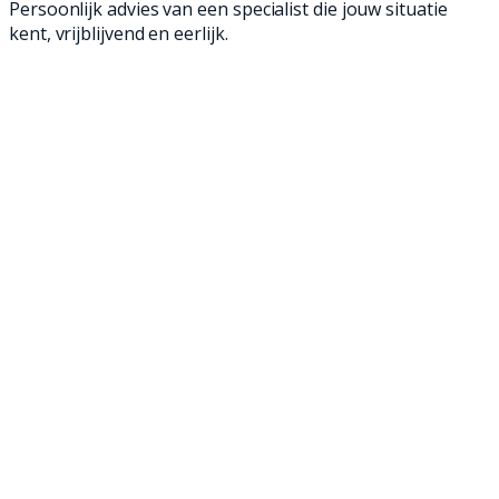
Persoonlijk advies van een specialist die jouw situatie
kent, vrijblijvend en eerlijk.
Een
schrobmachine
is een geweldige manier
om jouw vloeren schoon te maken. Met onze
demo schrobmachines ben je in een mum van
tijd klaar en verwijder je zelfs het meest
hardnekkige vuil. Al deze demo modellen zijn
slechts enkele keren gebruikt tijden
demonstraties op locatie. Ontdek onze
schrobmachines en maak jouw bedrijfsvloer
weer brandschoon!