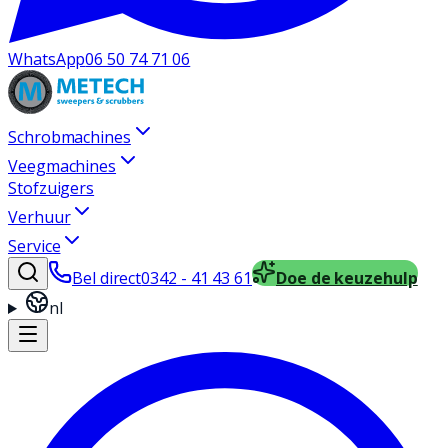
WhatsApp
06 50 74 71 06
Schrobmachines
Veegmachines
Stofzuigers
Verhuur
Service
Bel direct
0342 - 41 43 61
Doe de keuzehulp
nl