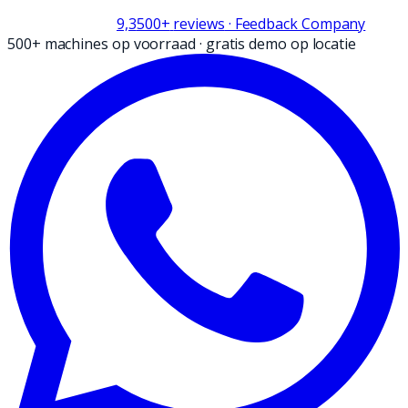
9,3
500+
reviews
· Feedback Company
500+ machines op voorraad
·
gratis demo op locatie