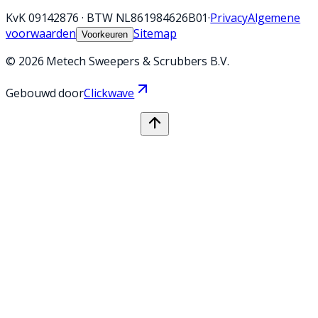
KvK
09142876
·
BTW
NL861984626B01
·
Privacy
Algemene
voorwaarden
Sitemap
Voorkeuren
©
2026
Metech Sweepers & Scrubbers B.V.
Gebouwd door
Clickwave