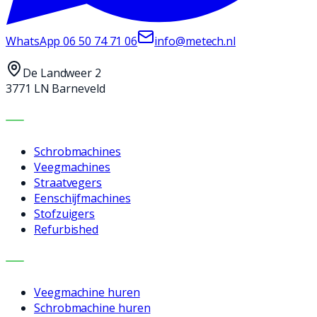
WhatsApp
06 50 74 71 06
info@metech.nl
De Landweer 2
3771 LN Barneveld
MACHINES
Schrobmachines
Veegmachines
Straatvegers
Eenschijfmachines
Stofzuigers
Refurbished
DIENSTEN
Veegmachine huren
Schrobmachine huren