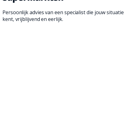
Persoonlijk advies van een specialist die jouw situatie
kent, vrijblijvend en eerlijk.
Een schrobmachine is een geweldige manier
om jouw vloeren schoon te maken. Met onze
professionele achterloop- en opzit
schrobmachines ben je in een mum van tijd
klaar en verwijder je zelfs het meest
hardnekkige vuil. Ontdek onze professionele
schrobmachines en maak de vloeren van jouw
supermarkt weer brandschoon!