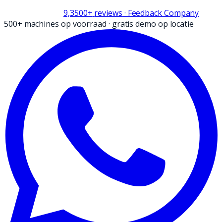
9,3
500+
reviews
· Feedback Company
500+ machines op voorraad
·
gratis demo op locatie