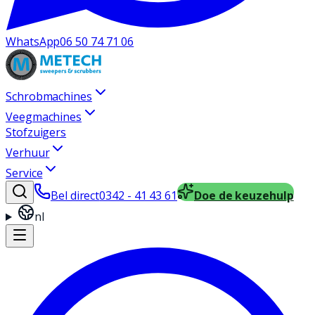
WhatsApp
06 50 74 71 06
Schrobmachines
Veegmachines
Stofzuigers
Verhuur
Service
Bel direct
0342 - 41 43 61
Doe de keuzehulp
nl