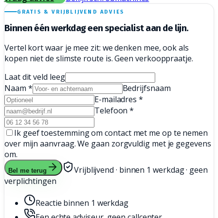
GRATIS & VRIJBLIJVEND ADVIES
Binnen één werkdag een
specialist aan de lijn.
Vertel kort waar je mee zit: we denken mee, ook als
kopen niet de slimste route is. Geen verkooppraatje.
Laat dit veld leeg
Naam
*
Bedrijfsnaam
E-mailadres
*
Telefoon
*
Ik geef toestemming om contact met me op te nemen
over mijn aanvraag. We gaan zorgvuldig met je gegevens
om.
Vrijblijvend · binnen 1 werkdag · geen
Bel me terug
verplichtingen
Reactie binnen 1 werkdag
Een echte adviseur, geen callcenter