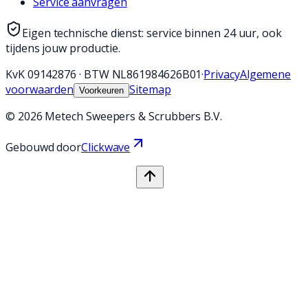
Service aanvragen
Eigen technische dienst: service binnen 24 uur, ook
tijdens jouw productie.
KvK
09142876
·
BTW
NL861984626B01
·
Privacy
Algemene
voorwaarden
Sitemap
Voorkeuren
©
2026
Metech Sweepers & Scrubbers B.V.
Gebouwd door
Clickwave